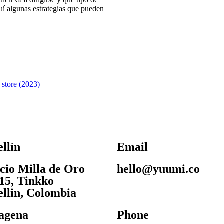
uí algunas estrategias que pueden
 store (2023)
llín
Email
icio Milla de Oro
hello@yuumi.co
 15, Tinkko
llin, Colombia
agena
Phone